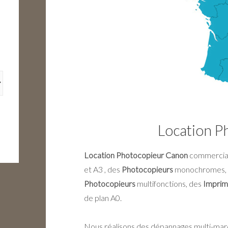
Location P
Location Photocopieur Canon
commercial
et A3 , des
Photocopieurs
monochromes,
Photocopieurs
multifonctions, des
Imprim
de plan A0.
Nous réalisons des dépannages multi-marqu