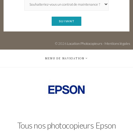
SUIVANT
© 2026
Location Photocopieurs
-
Mentions légales
MENU DE NAVIGATION
Tous nos photocopieurs Epson