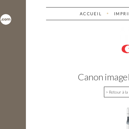
ACCUEIL
IMPR
Canon imag
> Retour à la