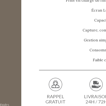
Prise en charge de l’i
Écran L
Capaci
Capture, con
Gestion sim
Consomma
Faible
légales