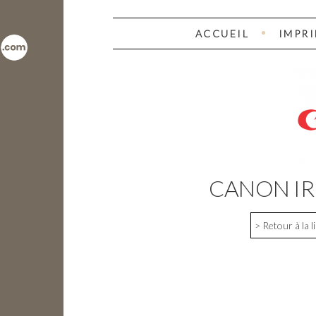
ACCUEIL
IMPR
CANON IR
> Retour à la 