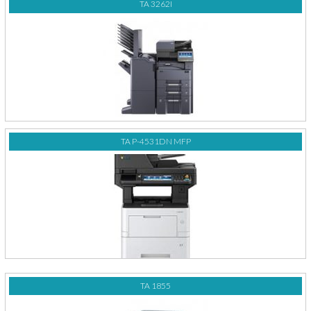
TA 3262I
TA P-4531DN MFP
TA 1855