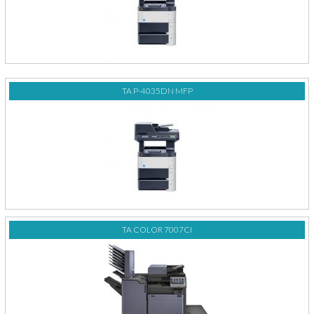
TA P-4035DN MFP
TA COLOR 7007CI