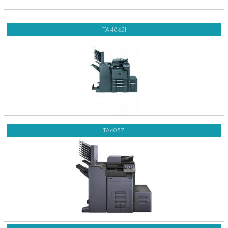
TA 4062I
TA6057i