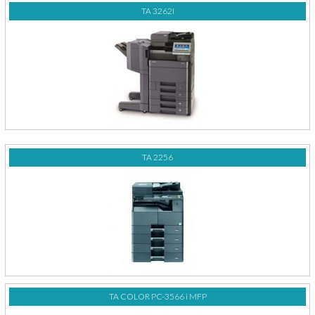
TA 3262I
TA 2256
TA COLOR PC-3566 i MFP